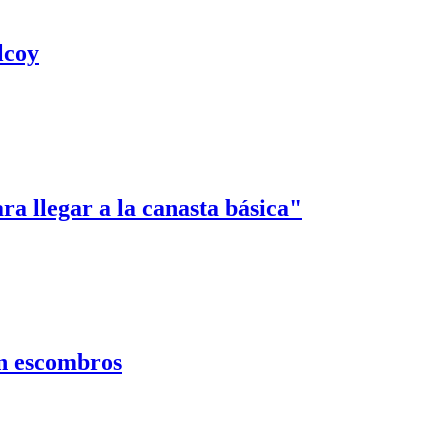
lcoy
ara llegar a la canasta básica"
on escombros