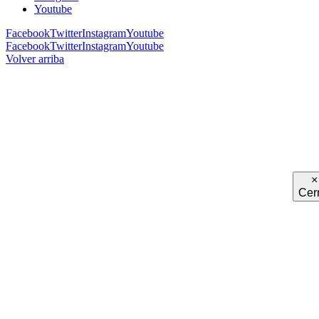
Youtube
Facebook
Twitter
Instagram
Youtube
Facebook
Twitter
Instagram
Youtube
Volver arriba
×
Cer