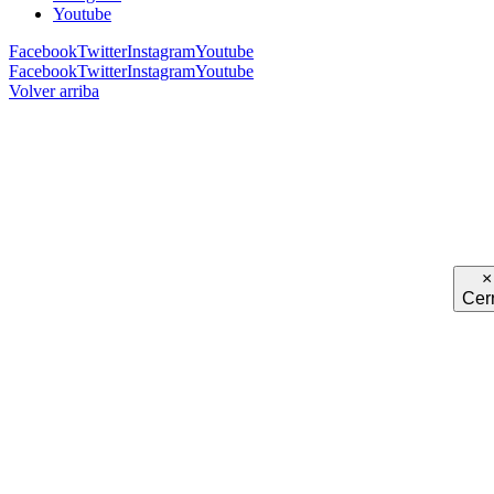
Youtube
Facebook
Twitter
Instagram
Youtube
Facebook
Twitter
Instagram
Youtube
Volver arriba
×
Cer