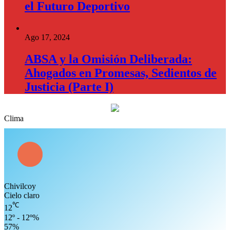
el Futuro Deportivo
Ago 17, 2024
ABSA y la Omisión Deliberada:
Ahogados en Promesas, Sedientos de
Justicia (Parte I)
Clima
Chivilcoy
Cielo claro
℃
12
12º - 12º%
57%