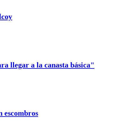
lcoy
ara llegar a la canasta básica"
on escombros