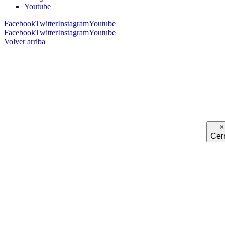
Youtube
Facebook
Twitter
Instagram
Youtube
Facebook
Twitter
Instagram
Youtube
Volver arriba
×
Cer