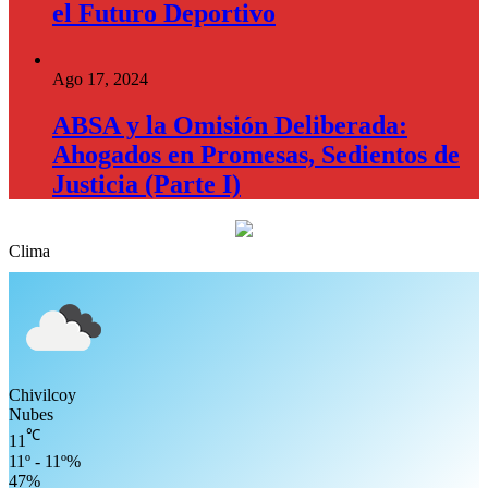
el Futuro Deportivo
Ago 17, 2024
ABSA y la Omisión Deliberada:
Ahogados en Promesas, Sedientos de
Justicia (Parte I)
Clima
Chivilcoy
Nubes
℃
11
11º - 11º%
47%