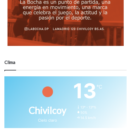
Clima
13
℃
Chivilcoy
13º - 13º%
50%
14.5 km/h
Cielo claro