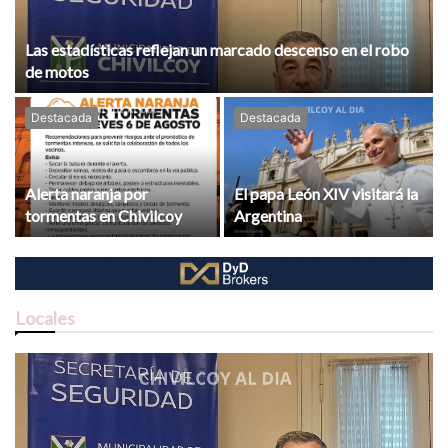
Las estadísticas reflejan un marcado descenso en el robo
de motos
Destacada
Destacada
Alerta naranja por
El papa León XIV visitará la
tormentas en Chivilcoy
Argentina
Locales