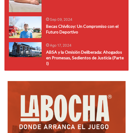
Sep 09, 2024
Becas Chivilcoy: Un Compromiso con el
Futuro Deportivo
Ago 17, 2024
ABSA y la Omisión Deliberada: Ahogados
en Promesas, Sedientos de Justicia (Parte
I)